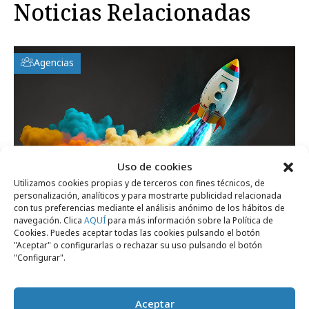
Noticias Relacionadas
Agencias
Uso de cookies
Utilizamos cookies propias y de terceros con fines técnicos, de
personalización, analíticos y para mostrarte publicidad relacionada
con tus preferencias mediante el análisis anónimo de los hábitos de
navegación. Clica
AQUÍ
para más información sobre la Política de
Cookies. Puedes aceptar todas las cookies pulsando el botón
"Aceptar" o configurarlas o rechazar su uso pulsando el botón
jueves, 28 de mayo 2026
"Configurar".
Agencias digitales: autenticidad en la era
de la automatización
Aceptar