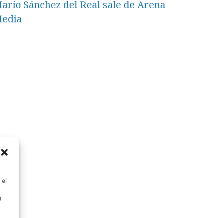
ario Sánchez del Real sale de Arena
edia
 el
n
n