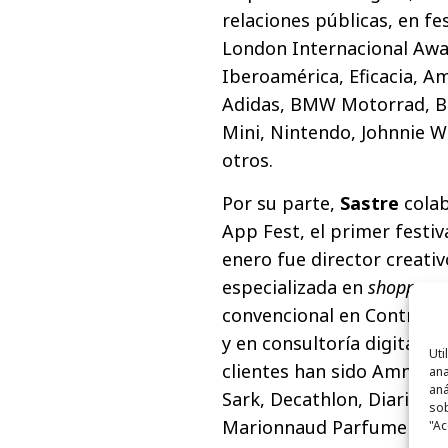
relaciones públicas, en f
London Internacional Award
Iberoamérica, Eficacia, A
Adidas, BMW Motorrad, Bue
Mini, Nintendo, Johnnie W
otros.
Por su parte,
Sastre
cola
App Fest, el primer festiv
enero fue director creativ
especializada en
shopper m
convencional en Contrapu
y en consultoría digital e
Uti
clientes han sido Amnistía
ana
aná
Sark, Decathlon, Diario As,
sob
Marionnaud Parfumeries, Ma
"Ac