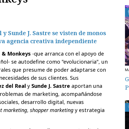
 y Sunde J. Sastre se visten de monos
va agencia creativa independiente
s & Monkeys
-que arranca con el apoyo de
ñol- se autodefine como "evolucionaria", un
grales que presume de poder adaptarse con
necesidades de sus clientes. Sus
G
z del Real
y
Sunde J. Sastre
aportan una
P
s problemas de marketing, acompañándose
ociales, desarrollo digital, nuevas
et marketing
,
shopper marketing
y estrategia