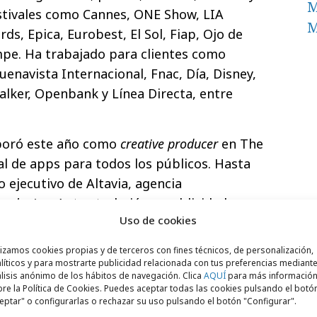
M
estivales como Cannes, ONE Show, LIA
M
s, Epica, Eurobest, El Sol, Fiap, Ojo de
mpe. Ha trabajado para clientes como
navista Internacional, Fnac, Día, Disney,
alker, Openbank y Línea Directa, entre
boró este año como
creative producer
en The
al de apps para todos los públicos. Hasta
o ejecutivo de Altavia, agencia
arketing
. Antes trabajó en publicidad
Uso de cookies
nto BBDO, en marketing relacional en DDB
n Icon Medialab-LBi. Algunos de sus
lizamos cookies propias y de terceros con fines técnicos, de personalización,
 Internacional, Cetelem, Chrysler, Cutty
líticos y para mostrarte publicidad relacionada con tus preferencias mediante
lisis anónimo de los hábitos de navegación. Clica
AQUÍ
para más informació
 Digital+, Inversis Banco, Jazztel,
re la Política de Cookies. Puedes aceptar todas las cookies pulsando el botó
zda, PC City, Pfizer, Philips, Sanitas y
eptar" o configurarlas o rechazar su uso pulsando el botón "Configurar".