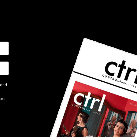
cidad
ara