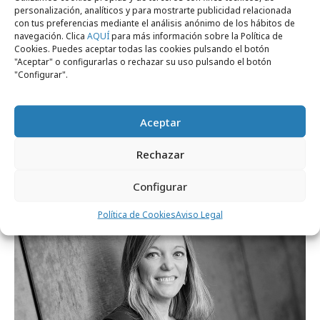
personalización, analíticos y para mostrarte publicidad relacionada
con tus preferencias mediante el análisis anónimo de los hábitos de
navegación. Clica
AQUÍ
para más información sobre la Política de
Cookies. Puedes aceptar todas las cookies pulsando el botón
"Aceptar" o configurarlas o rechazar su uso pulsando el botón
"Configurar".
Aceptar
martes, 28 de julio 2026
Publicis España y Vagisil presentan “What
Rechazar
´s in my vag”
Configurar
Profesionales
Política de Cookies
Aviso Legal