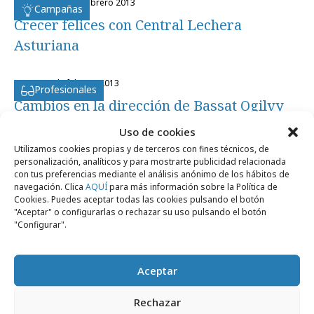
miércoles, 13 de febrero 2013
Campañas
Crecer felices con Central Lechera
Asturiana
martes, 5 de febrero 2013
Profesionales
Cambios en la dirección de Bassat Ogilvy
Madrid
Uso de cookies
Utilizamos cookies propias y de terceros con fines técnicos, de
personalización, analíticos y para mostrarte publicidad relacionada
con tus preferencias mediante el análisis anónimo de los hábitos de
navegación. Clica
AQUÍ
para más información sobre la Política de
Cookies. Puedes aceptar todas las cookies pulsando el botón
"Aceptar" o configurarlas o rechazar su uso pulsando el botón
Artículos recientes
"Configurar".
Aceptar
Profesionales
Rechazar