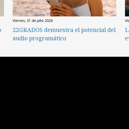
viernes, 31 de julio 2026
v
o
22GRADOS demuestra el potencial del
L
audio programático
e