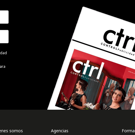
cidad
ara
enes somos
Agencias
Formac