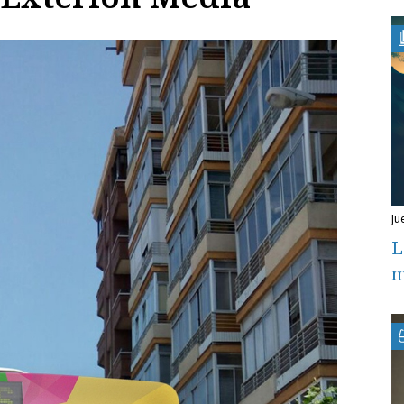
ju
L
m