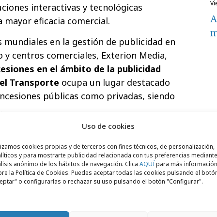
v
ciones interactivas y tecnológicas
A
 mayor eficacia comercial.
m
s mundiales en la gestión de publicidad en
 y centros comerciales, Exterion Media,
siones en el ámbito de la publicidad
del Transporte
ocupa un lugar destacado
oncesiones públicas como privadas, siendo
.
Uso de cookies
 importantes contratos de este tipo, entre
os emblemáticos autobuses de la ciudad de
lizamos cookies propias y de terceros con fines técnicos, de personalización,
líticos y para mostrarte publicidad relacionada con tus preferencias mediante
 nacional de autobuses y así como la red de
lisis anónimo de los hábitos de navegación. Clica
AQUÍ
para más informació
los Países Bajos.
re la Política de Cookies. Puedes aceptar todas las cookies pulsando el botó
eptar" o configurarlas o rechazar su uso pulsando el botón "Configurar".