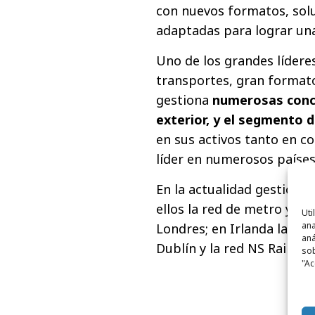
con nuevos formatos, solu
adaptadas para lograr una
Uno de los grandes lídere
transportes, gran formato
gestiona
numerosas conce
exterior, y el segmento 
en sus activos tanto en c
líder en numerosos países
En la actualidad gestiona
ellos la red de metro y l
Uti
ana
Londres; en Irlanda la red
aná
Dublín y la red NS Rail en 
sob
"Ac