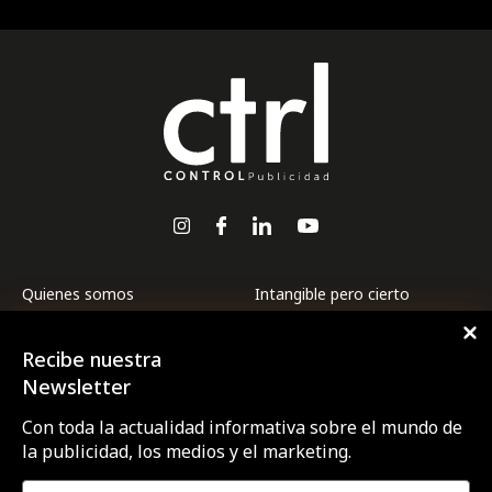
Quienes somos
Intangible pero cierto
Premios CTRL
Internacional
Recibe nuestra
Revista CTRL
La ESG de las marcas a
examen
Newsletter
Suscríbete
Marcas y ESG
Con toda la actualidad informativa sobre el mundo de
Contacto
la publicidad, los medios y el marketing.
Medios
Agencias
Opinión