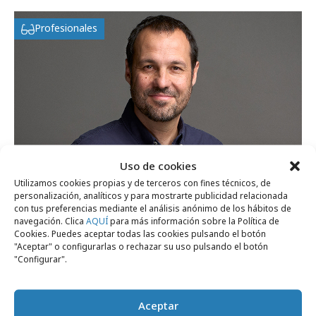
Profesionales
Uso de cookies
Utilizamos cookies propias y de terceros con fines técnicos, de
personalización, analíticos y para mostrarte publicidad relacionada
con tus preferencias mediante el análisis anónimo de los hábitos de
jueves, 23 de abril 2026
navegación. Clica
AQUÍ
para más información sobre la Política de
Cookies. Puedes aceptar todas las cookies pulsando el botón
Félix del Valle, nuevo Chief Creative Officer
"Aceptar" o configurarlas o rechazar su uso pulsando el botón
de BBDO en España
"Configurar".
Aceptar
Opinión