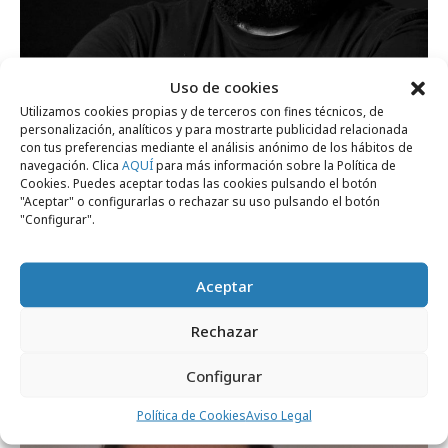
Uso de cookies
Utilizamos cookies propias y de terceros con fines técnicos, de
personalización, analíticos y para mostrarte publicidad relacionada
con tus preferencias mediante el análisis anónimo de los hábitos de
navegación. Clica
AQUÍ
para más información sobre la Política de
Cookies. Puedes aceptar todas las cookies pulsando el botón
"Aceptar" o configurarlas o rechazar su uso pulsando el botón
"Configurar".
miércoles, 31 de mayo 2023
Aceptar
Juan De Dios, Deputy del Data Council de
BBDO EMEA
Rechazar
Configurar
Internacional
Política de Cookies
Aviso Legal