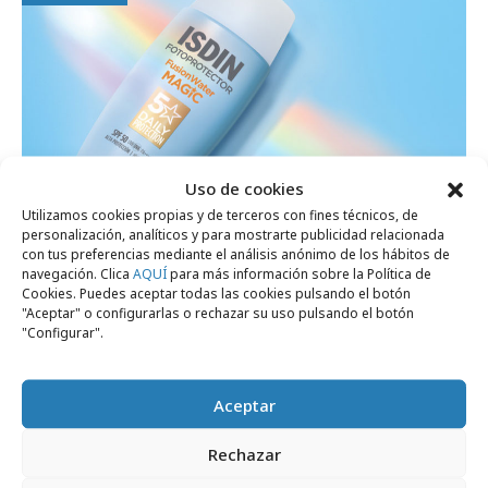
Uso de cookies
Utilizamos cookies propias y de terceros con fines técnicos, de
personalización, analíticos y para mostrarte publicidad relacionada
con tus preferencias mediante el análisis anónimo de los hábitos de
lunes, 14 de abril 2025
navegación. Clica
AQUÍ
para más información sobre la Política de
Havas Media Network gestionará la
Cookies. Puedes aceptar todas las cookies pulsando el botón
"Aceptar" o configurarlas o rechazar su uso pulsando el botón
cuenta de ISDIN
"Configurar".
Agencias
Aceptar
Rechazar