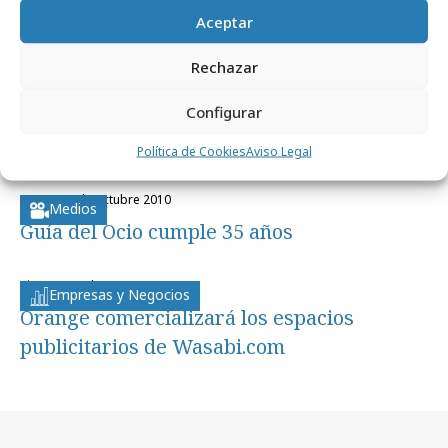
Aceptar
Noticias Relacionadas
Rechazar
Configurar
lunes, 20 de diciembre 2010
Medios
La Guía del Ocio se renueva
Política de Cookies
Aviso Legal
lunes, 25 de octubre 2010
Medios
Guía del Ocio cumple 35 años
viernes, 29 de mayo 2009
Empresas y Negocios
Orange comercializará los espacios
publicitarios de Wasabi.com