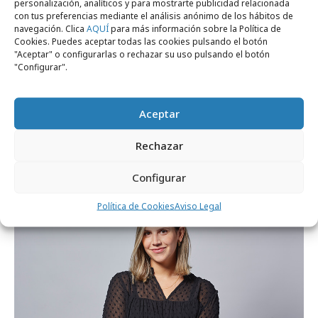
personalización, analíticos y para mostrarte publicidad relacionada
con tus preferencias mediante el análisis anónimo de los hábitos de
navegación. Clica
AQUÍ
para más información sobre la Política de
Cookies. Puedes aceptar todas las cookies pulsando el botón
"Aceptar" o configurarlas o rechazar su uso pulsando el botón
"Configurar".
Aceptar
jueves, 12 de febrero 2026
Performics lanza la video-serie "Game
Rechazar
Changers"
Configurar
Política de Cookies
Aviso Legal
Profesionales