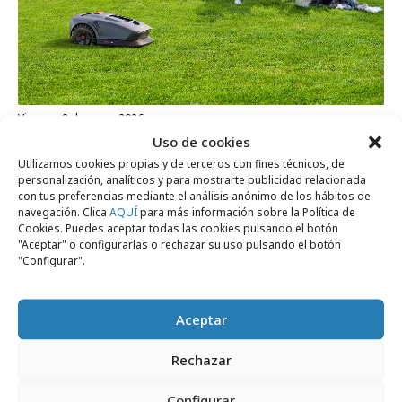
viernes, 8 de mayo 2026
Uso de cookies
Butragueño & Bottländer gana la cuenta de
Utilizamos cookies propias y de terceros con fines técnicos, de
MOVA
personalización, analíticos y para mostrarte publicidad relacionada
con tus preferencias mediante el análisis anónimo de los hábitos de
navegación. Clica
AQUÍ
para más información sobre la Política de
Cookies. Puedes aceptar todas las cookies pulsando el botón
Campañas
"Aceptar" o configurarlas o rechazar su uso pulsando el botón
"Configurar".
Aceptar
Rechazar
Configurar