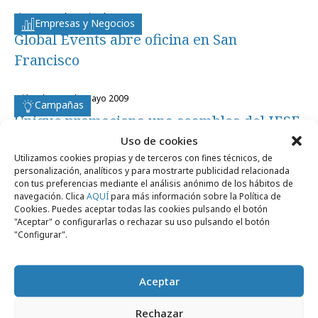
viernes, 11 de noviembre 2011
Empresas y Negocios
Global Events abre oficina en San
Francisco
miércoles, 20 de mayo 2009
Campañas
Unique promociona una asamblea del IESE
con manzanas
Uso de cookies
Utilizamos cookies propias y de terceros con fines técnicos, de
personalización, analíticos y para mostrarte publicidad relacionada
con tus preferencias mediante el análisis anónimo de los hábitos de
navegación. Clica
AQUÍ
para más información sobre la Política de
Cookies. Puedes aceptar todas las cookies pulsando el botón
"Aceptar" o configurarlas o rechazar su uso pulsando el botón
Artículos recientes
"Configurar".
Aceptar
Profesionales
Rechazar