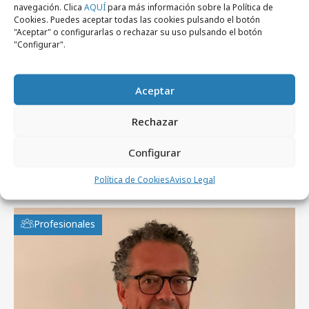
navegación. Clica
AQUÍ
para más información sobre la Política de
Cookies. Puedes aceptar todas las cookies pulsando el botón
Noticias Relacionadas
"Aceptar" o configurarlas o rechazar su uso pulsando el botón
"Configurar".
No se han encontrado noticias relacionadas.
Aceptar
Rechazar
Configurar
Artículos recientes
Política de Cookies
Aviso Legal
Profesionales