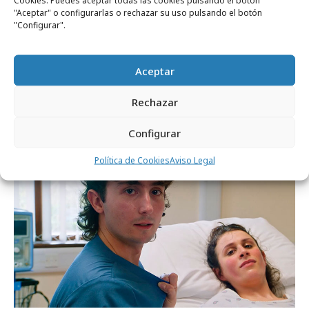
Cookies. Puedes aceptar todas las cookies pulsando el botón
"Aceptar" o configurarlas o rechazar su uso pulsando el botón
"Configurar".
Aceptar
lunes, 29 de junio 2026
Rechazar
Publicidad de la Srta. Pepis
Configurar
Internacional
Política de Cookies
Aviso Legal