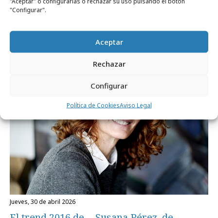
"Aceptar" o configurarlas o rechazar su uso pulsando el botón
viernes, 22 de mayo 2026
"Configurar".
Agencias creativas: suben salarios y
mejora la satisfacción de empleados
Aceptar
Rechazar
Profesionales
Configurar
Política de Cookies
Aviso Legal
jueves, 30 de abril 2026
El trend 2016 de… Susana Pérez, de