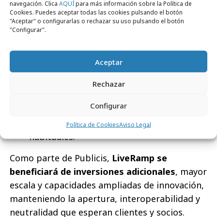
Arthur Sadoun.
navegación. Clica
AQUÍ
para más información sobre la Política de
Cookies. Puedes aceptar todas las cookies pulsando el botón
Los resultados de LiveRamp se incluirán
"Aceptar" o configurarlas o rechazar su uso pulsando el botón
dentro del segmento tecnológico del
"Configurar".
Grupo, al igual que Publicis Sapient.
LiveRamp continuará operando como una
Aceptar
plataforma neutral e interoperable.
Mantendrá sus compromisos actuales de
Rechazar
privacidad y protección de datos.
Configurar
No habrá cambios extraordinarios en
precios fuera de las prácticas comerciales
Política de Cookies
Aviso Legal
habituales.
Como parte de Publicis,
LiveRamp se
beneficiará de inversiones adicionales
, mayor
escala y capacidades ampliadas de innovación,
manteniendo la apertura, interoperabilidad y
neutralidad que esperan clientes y socios.