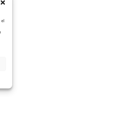
 el
n
n