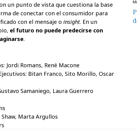
con un punto de vista que cuestiona la base
P
 forma de conectar con el consumidor para
d
ificado con el mensaje o
insight
. En un
bio,
el futuro no puede predecirse con
maginarse
.
os: Jordi Romans, René Macone
Ejecutivos: Bitan Franco, Sito Morillo, Oscar
Gustavo Samaniego, Laura Guerrero
ms
 Shaw, Marta Argullos
rs