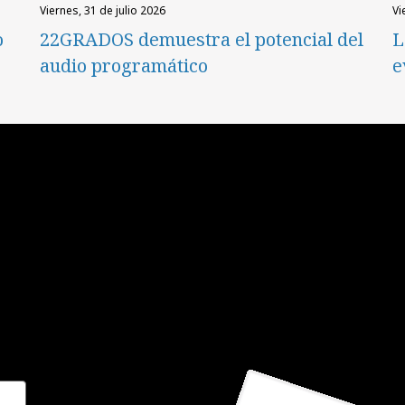
viernes, 31 de julio 2026
v
o
22GRADOS demuestra el potencial del
L
audio programático
e