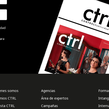
cidad
ara
enes somos
Agencias
Formac
mios CTRL
Área de expertos
Intang
ista CTRL
Campañas
Intern