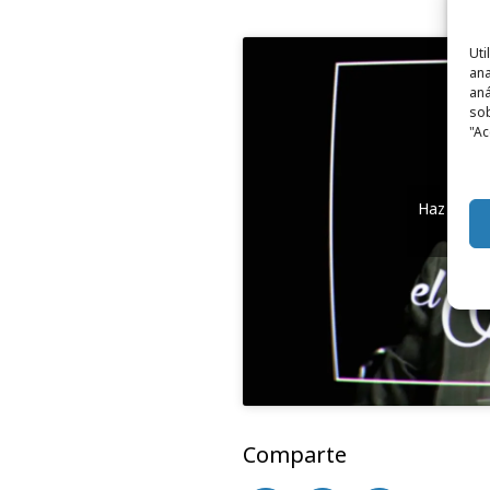
Uti
ana
aná
sob
"Ac
Haz clic 
y
Comparte