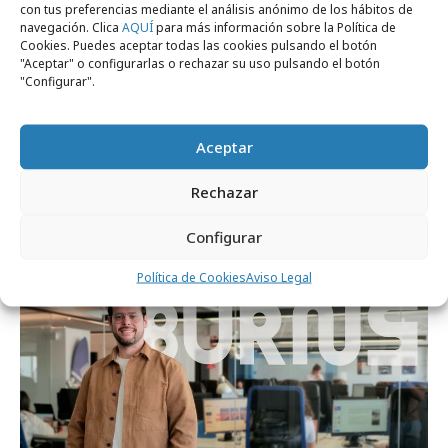
con tus preferencias mediante el análisis anónimo de los hábitos de
navegación. Clica
AQUÍ
para más información sobre la Política de
Cookies. Puedes aceptar todas las cookies pulsando el botón
"Aceptar" o configurarlas o rechazar su uso pulsando el botón
"Configurar".
Aceptar
martes, 30 de junio 2026
Lexus hace del mercado de las flores un
Rechazar
laboratorio creativo
Configurar
Agencias
Política de Cookies
Aviso Legal