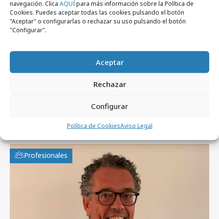
navegación. Clica
AQUÍ
para más información sobre la Política de
Cookies. Puedes aceptar todas las cookies pulsando el botón
"Aceptar" o configurarlas o rechazar su uso pulsando el botón
martes, 16 de julio 2024
"Configurar".
Nueva campaña de Ford Focus Days
basada en Smart Targeting
Aceptar
Rechazar
Configurar
Artículos recientes
Política de Cookies
Aviso Legal
Profesionales