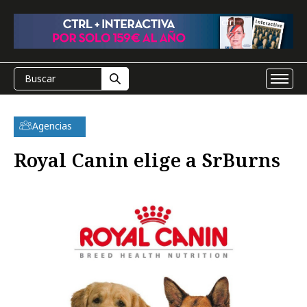
Agencias
Royal Canin elige a SrBurns