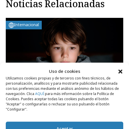
Noticias Relacionadas
Internacional
Uso de cookies
Utilizamos cookies propias y de terceros con fines técnicos, de
personalización, analíticos y para mostrarte publicidad relacionada
con tus preferencias mediante el análisis anónimo de los hábitos de
navegación. Clica
AQUÍ
para más información sobre la Política de
Cookies. Puedes aceptar todas las cookies pulsando el botón
viernes, 24 de julio 2026
"Aceptar" o configurarlas o rechazar su uso pulsando el botón
Francia aprueba la prohibición de las
"Configurar".
redes sociales a menores de 15 años
Aceptar