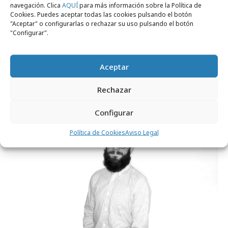
navegación. Clica
AQUÍ
para más información sobre la Política de
Cookies. Puedes aceptar todas las cookies pulsando el botón
"Aceptar" o configurarlas o rechazar su uso pulsando el botón
"Configurar".
jueves, 19 de enero 2023
Aceptar
SunMedia ficha a Juan Manuel Parra para
dirigir la programática
Rechazar
Configurar
Profesionales
Política de Cookies
Aviso Legal