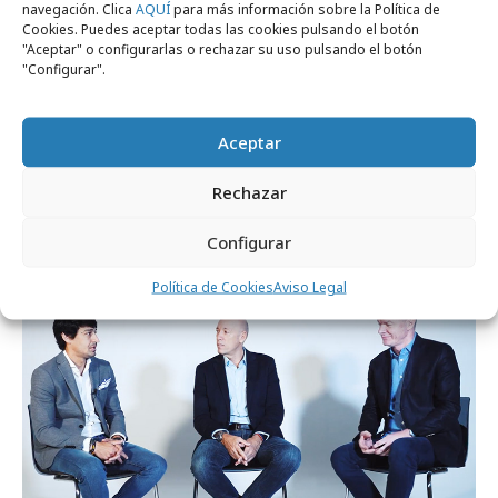
navegación. Clica
AQUÍ
para más información sobre la Política de
Cookies. Puedes aceptar todas las cookies pulsando el botón
"Aceptar" o configurarlas o rechazar su uso pulsando el botón
"Configurar".
Aceptar
viernes, 3 de octubre 2025
Nueva campaña institucional para
Rechazar
SomosSapiens
Configurar
Agencias
Política de Cookies
Aviso Legal