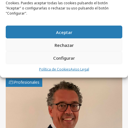
Cookies. Puedes aceptar todas las cookies pulsando el botón
miércoles, 27 de mayo 2026
"Aceptar" o configurarlas o rechazar su uso pulsando el botón
"Configurar".
Ogilvy Spain firma la campaña "Las
loterías sociales de la ONCE"
Aceptar
Rechazar
Configurar
Artículos recientes
Política de Cookies
Aviso Legal
Profesionales