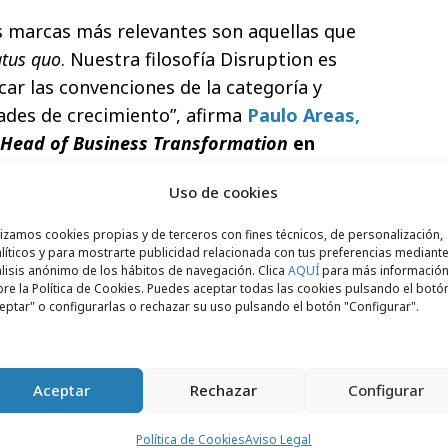
 marcas más relevantes son aquellas que
atus quo
. Nuestra filosofía Disruption es
car las convenciones de la categoría y
ades de crecimiento”, afirma
Paulo Areas,
d Head of Business Transformation
en
Uso de cookies
rtner por su experiencia global y su
lizamos cookies propias y de terceros con fines técnicos, de personalización,
ransformar insights potentes en ideas de
líticos y para mostrarte publicidad relacionada con tus preferencias mediante
a estrategia hasta el desarrollo
lisis anónimo de los hábitos de navegación. Clica
AQUÍ
para más informació
re la Política de Cookies. Puedes aceptar todas las cookies pulsando el botó
 nos impresionó la colaboración y
eptar" o configurarlas o rechazar su uso pulsando el botón "Configurar".
proyecto. Y eso marca una gran diferencia
encia exitosa”, señala
Cristina Correia,
VP
ey Spoon
.
Aceptar
Rechazar
Configurar
 de Marley Spoon, era fundamental
Política de Cookies
Aviso Legal