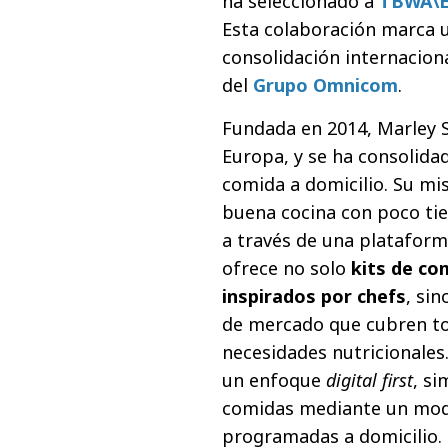
ha seleccionado a
TBWA\E
Esta colaboración marca 
consolidación internaciona
del
Grupo Omnicom
.
Fundada en 2014, Marley 
Europa, y se ha consolida
comida a domicilio. Su mi
buena cocina con poco tie
a través de una plataform
ofrece no solo
kits de co
inspirados por chefs
, si
de mercado que cubren t
necesidades nutricionales
un enfoque
digital first
, si
comidas mediante un mode
programadas a domicilio.