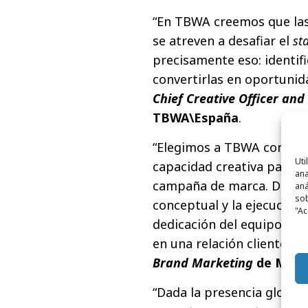
“En TBWA creemos que las
se atreven a desafiar el
st
precisamente eso: identifi
convertirlas en oportunid
Chief Creative Officer an
TBWA\España
.
“Elegimos a TBWA como pa
Uti
capacidad creativa para t
ana
campaña de marca. Desde l
aná
sob
conceptual y la ejecución,
"Ac
dedicación del equipo al 
en una relación cliente-ag
Brand Marketing
de Marl
“Dada la presencia global