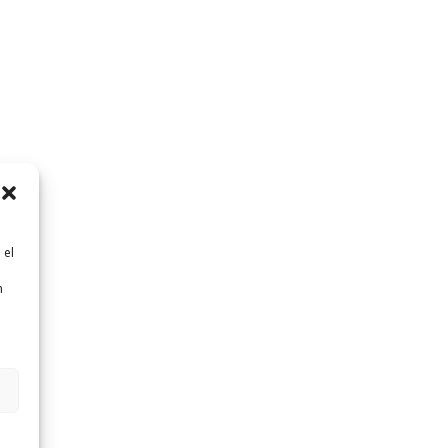
 el
n
n