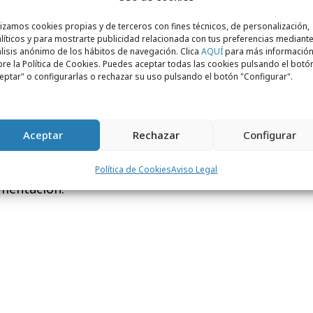
resa de referencia en Castilla y León,
lizamos cookies propias y de terceros con fines técnicos, de personalización,
e profesionales especializados en
diseño,
líticos y para mostrarte publicidad relacionada con tus preferencias mediante
ón
. Desde sus inicios, su apuesta por el
lisis anónimo de los hábitos de navegación. Clica
AQUÍ
para más informació
re la Política de Cookies. Puedes aceptar todas las cookies pulsando el botó
fografía ha permitido que la agencia crezca
eptar" o configurarlas o rechazar su uso pulsando el botón "Configurar".
mo
Tierra de Sabor o Cuatro Rayas
,
o ICEX y Cámara de Comercio de España),
acionales (
Alstom y James Hardie
, entre
Aceptar
Rechazar
Configurar
rante esto años su confianza en esta
a amplia cartera de clientes relacionados
Política de Cookies
Aviso Legal
imentación.