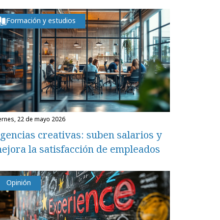
Formación y estudios
iernes, 22 de mayo 2026
gencias creativas: suben salarios y
ejora la satisfacción de empleados
Opinión