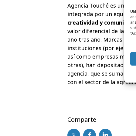
Agencia Touché es una emp
Uti
integrada por un equipo d
ana
creatividad y comunicaci
aná
sob
valor diferencial de la in
"Ac
año tras año. Marcas co
instituciones (por ejempl
así como empresas multin
otras), han depositado du
agencia, que se suman a l
con el sector de la agroal
Comparte