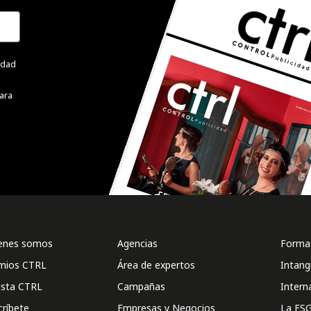
cidad
ara
enes somos
Agencias
Formac
mios CTRL
Área de expertos
Intang
ista CTRL
Campañas
Intern
críbete
Empresas y Negocios
La ESG