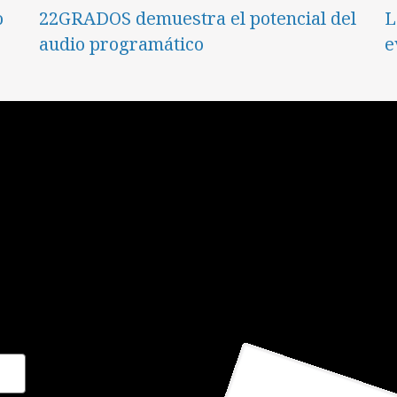
o
22GRADOS demuestra el potencial del
L
audio programático
e