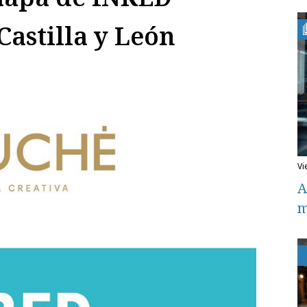
Castilla y León
v
A
m