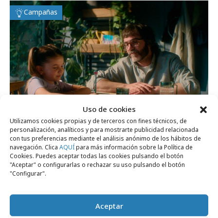
Campañas
Uso de cookies
Utilizamos cookies propias y de terceros con fines técnicos, de
personalización, analíticos y para mostrarte publicidad relacionada
domingo, 23 de junio 2024
con tus preferencias mediante el análisis anónimo de los hábitos de
Campofrío estrena su nueva campaña
navegación. Clica
AQUÍ
para más información sobre la Política de
Cookies. Puedes aceptar todas las cookies pulsando el botón
"Equivalencias"
"Aceptar" o configurarlas o rechazar su uso pulsando el botón
"Configurar".
Campañas
Aceptar