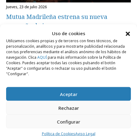
jueves, 23 de julio 2026
Mutua Madrileña estrena su nueva
campaña de imagen
Uso de cookies
Utilizamos cookies propias y de terceros con fines técnicos, de
Formación y estudios
personalización, analíticos y para mostrarte publicidad relacionada
con tus preferencias mediante el análisis anónimo de los hábitos de
navegación. Clica
AQUÍ
para más información sobre la Política de
Cookies. Puedes aceptar todas las cookies pulsando el botón
"Aceptar" o configurarlas o rechazar su uso pulsando el botón
"Configurar".
Aceptar
Rechazar
Configurar
miércoles, 22 de julio 2026
1 de cada 4 usuarios de redes compra
Política de Cookies
Aviso Legal