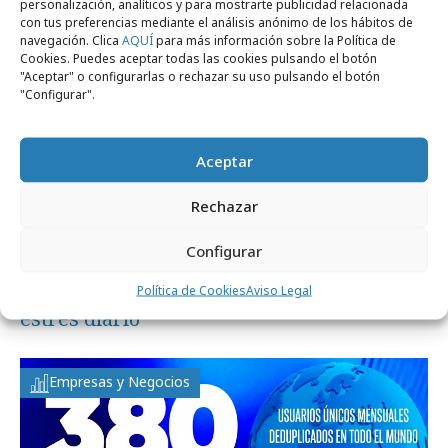
personalización, analíticos y para mostrarte publicidad relacionada
con tus preferencias mediante el análisis anónimo de los hábitos de
navegación. Clica
AQUÍ
para más información sobre la Política de
Cookies. Puedes aceptar todas las cookies pulsando el botón
"Aceptar" o configurarlas o rechazar su uso pulsando el botón
"Configurar".
Aceptar
Rechazar
Configurar
lunes, 20 de julio 2026
El gaming como vía de escape frente al
Política de Cookies
Aviso Legal
estrés diario
Empresas y Negocios