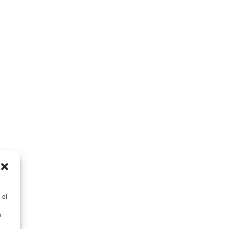
 el
n
n