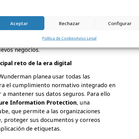
adir aún más capacidades a su lugar de
emplo, emplean AddIn Work Hub de
iona capacidades de bot e Inteligencia
Aceptar
Rechazar
Configurar
r la difusión de información entre sus
Política de Cookies
Aviso Legal
ya sea para dar servicio a un cliente
uevos negocios.
cipal reto de la era digital
 Wunderman planea usar todas las
ra el cumplimiento normativo integrado en
 a mantener sus datos seguros. Para ello
ure Information Protection
, una
be, que permite a las organizaciones
te, proteger sus documentos y correos
plicación de etiquetas.