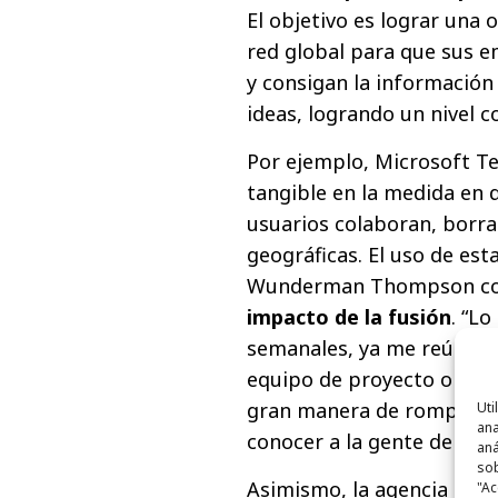
El objetivo es lograr una 
red global para que sus 
y consigan la información
ideas, logrando un nivel c
Por ejemplo, Microsoft Te
tangible en la medida en q
usuarios colaboran, borra
geográficas. El uso de es
Wunderman Thompson con
impacto de la fusión
. “L
semanales, ya me reúna c
equipo de proyecto o nue
gran manera de romper los
Uti
ana
conocer a la gente de la 
aná
sob
Asimismo, la agencia está
"Ac