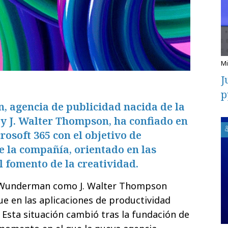
J
p
agencia de publicidad nacida de la
 J. Walter Thompson, ha confiado en
rosoft 365 con el objetivo de
 la compañía, orientado en las
l fomento de la creatividad.
o Wunderman como J. Walter Thompson
ue en las aplicaciones de productividad
 Esta situación cambió tras la fundación de