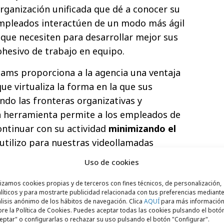
organización unificada que dé a conocer su
empleados interactúen de un modo más ágil
 que necesiten para desarrollar mejor sus
ohesivo de trabajo en equipo.
ams proporciona a la agencia una ventaja
ue virtualiza la forma en la que sus
ndo las fronteras organizativas y
ta herramienta permite a los empleados de
tinuar con su actividad
minimizando el
o utilizo para nuestras videollamadas
on nuestro equipo de portafolio, nuestro
Uso de cookies
stros socios comerciales. Teams es una
 silos que tenía antes la compañía y
lizamos cookies propias y de terceros con fines técnicos, de personalización,
líticos y para mostrarte publicidad relacionada con tus preferencias mediante
nueva organización”, comenta McLellan.
lisis anónimo de los hábitos de navegación. Clica
AQUÍ
para más informació
re la Política de Cookies. Puedes aceptar todas las cookies pulsando el botó
 beneficiándose también de la
Microsoft
eptar" o configurarlas o rechazar su uso pulsando el botón "Configurar".