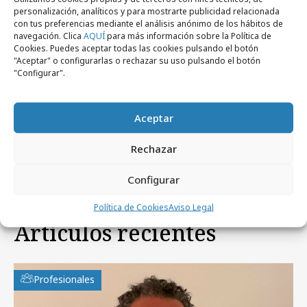
personalización, analíticos y para mostrarte publicidad relacionada
con tus preferencias mediante el análisis anónimo de los hábitos de
navegación. Clica
AQUÍ
para más información sobre la Política de
Cookies. Puedes aceptar todas las cookies pulsando el botón
"Aceptar" o configurarlas o rechazar su uso pulsando el botón
"Configurar".
viernes, 20 de marzo 2026
Por qué los profesionales del marketing
Aceptar
apuestan por la formación digital continua
Rechazar
Configurar
Política de Cookies
Aviso Legal
Artículos recientes
Profesionales