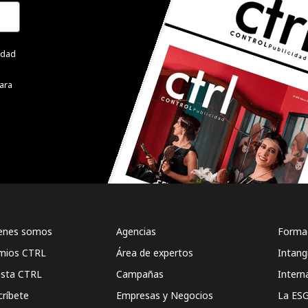
cidad
ara
enes somos
Agencias
Formac
mios CTRL
Área de expertos
Intang
ista CTRL
Campañas
Intern
críbete
Empresas y Negocios
La ESG