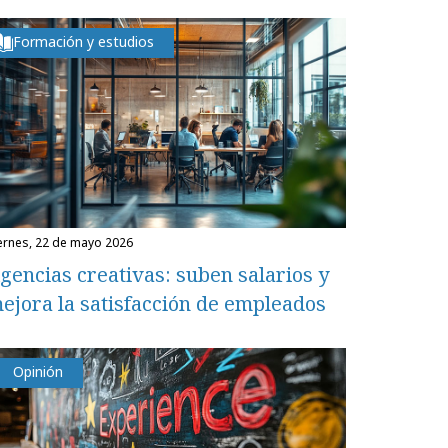
Formación y estudios
iernes, 22 de mayo 2026
gencias creativas: suben salarios y
ejora la satisfacción de empleados
Opinión