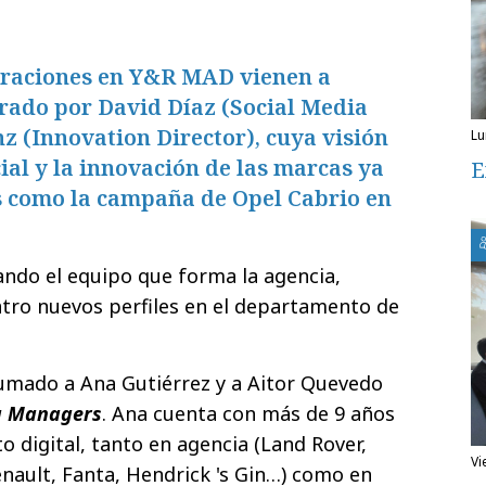
oraciones en Y&R MAD vienen a
erado por David Díaz (Social Media
nz (Innovation Director), cuya visión
l
ial y la innovación de las marcas ya
E
s como la campaña de Opel Cabrio en
ndo el equipo que forma la agencia,
tro nuevos perfiles en el departamento de
.
umado a Ana Gutiérrez y a Aitor Quevedo
a Managers
. Ana cuenta con más de 9 años
o digital, tanto en agencia (Land Rover,
v
enault, Fanta, Hendrick 's Gin…) como en