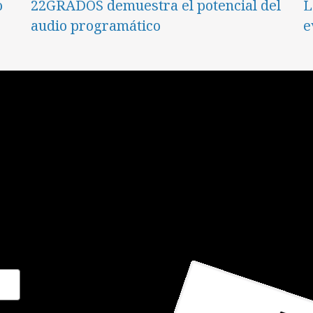
o
22GRADOS demuestra el potencial del
L
audio programático
e