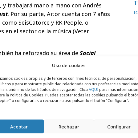
T
), y trabajará mano a mano con Andrés
e
ist
. Por su parte, Aitor cuenta con 7 años
s como SeisCatorce y RK People, o
en el sector de la música (Veter
bién ha reforzado su área de
Social
a incorporación de Elena Gómez, que
Uso de cookies
 Media Manager
, María Recio. Por último,
porado al equipo como nueva
Social Listener
.
lizamos cookies propias y de terceros con fines técnicos, de personalización,
líticos y para mostrarte publicidad relacionada con tus preferencias mediante
lisis anónimo de los hábitos de navegación. Clica
AQUÍ
para más informació
re la Política de Cookies. Puedes aceptar todas las cookies pulsando el botó
eptar" o configurarlas o rechazar su uso pulsando el botón "Configurar".
Aceptar
Rechazar
Configurar