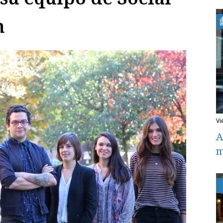
n
v
A
m