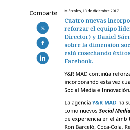
miércoles, 13 de diciembre 2017
Comparte
Cuatro nuevas incorp
reforzar el equipo lid
Director) y Daniel Sáe
sobre la dimensión soc
está cosechando éxito
Facebook.
Y&R MAD continúa reforza
incorporando esta vez cua
Social Media e Innovación
La agencia
Y&R MAD
ha s
como nuevos
Social Medi
de experiencia en el ámbit
Ron Barceló, Coca-Cola, R