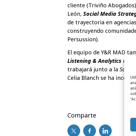
cliente (Triviño Abogados
León,
Social Media Strateg
de trayectoria en agencia
construyendo comunidades 
Persussion).
El equipo de Y&R MAD tam
Listening & Analytics
con l
trabajará junto a la
Social
Celia Blanch se ha incor
Uti
ana
aná
sob
"Ac
Comparte