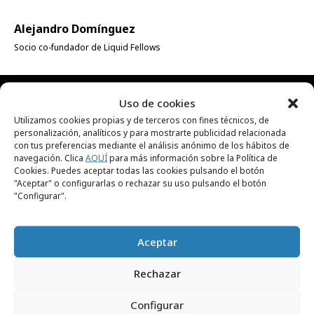
Alejandro Domínguez
Socio co-fundador de Liquid Fellows
Uso de cookies
RECIBE NUESTRA
Utilizamos cookies propias y de terceros con fines técnicos, de
personalización, analíticos y para mostrarte publicidad relacionada
con tus preferencias mediante el análisis anónimo de los hábitos de
NEWSLETTER
navegación. Clica
AQUÍ
para más información sobre la Política de
Cookies. Puedes aceptar todas las cookies pulsando el botón
"Aceptar" o configurarlas o rechazar su uso pulsando el botón
Suscríbete gratis a nuestra newsletter para
"Configurar".
recibir cada día el contenido más actual sobre
creatividad, publicidad, marketing, y
Aceptar
comunicación.
Rechazar
Configurar