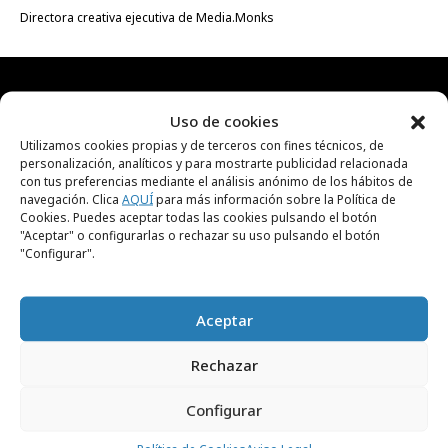
Directora creativa ejecutiva de Media.Monks
RECIBE NUESTRA
Uso de cookies
Utilizamos cookies propias y de terceros con fines técnicos, de
NEWSLETTER
personalización, analíticos y para mostrarte publicidad relacionada
con tus preferencias mediante el análisis anónimo de los hábitos de
navegación. Clica
AQUÍ
para más información sobre la Política de
Cookies. Puedes aceptar todas las cookies pulsando el botón
Suscríbete gratis a nuestra newsletter para
"Aceptar" o configurarlas o rechazar su uso pulsando el botón
recibir cada día el contenido más actual sobre
"Configurar".
creatividad, publicidad, marketing, y
comunicación.
Aceptar
Rechazar
Configurar