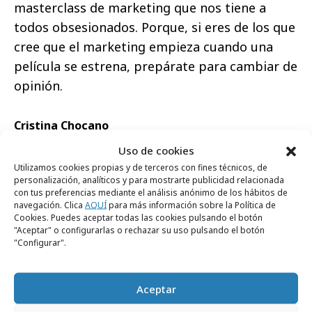
masterclass de marketing que nos tiene a
todos obsesionados. Porque, si eres de los que
cree que el marketing empieza cuando una
película se estrena, prepárate para cambiar de
opinión.
Cristina Chocano
Account Manager PR & Influence Ogilvy España
Uso de cookies
Utilizamos cookies propias y de terceros con fines técnicos, de
personalización, analíticos y para mostrarte publicidad relacionada
con tus preferencias mediante el análisis anónimo de los hábitos de
navegación. Clica
AQUÍ
para más información sobre la Política de
RECIBE NUESTRA
Cookies. Puedes aceptar todas las cookies pulsando el botón
"Aceptar" o configurarlas o rechazar su uso pulsando el botón
NEWSLETTER
"Configurar".
Aceptar
Suscríbete gratis a nuestra newsletter para
recibir cada día el contenido más actual sobre