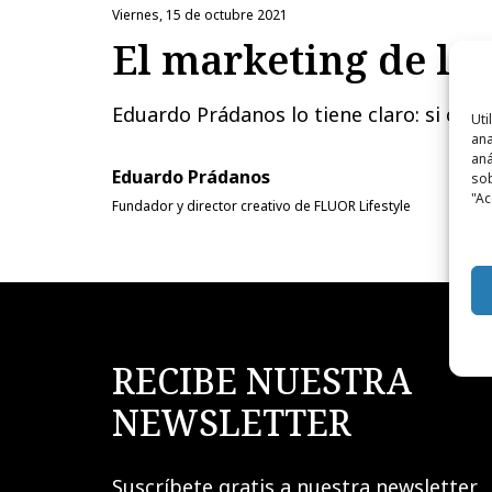
viernes, 15 de octubre 2021
El marketing de la
Eduardo Prádanos lo tiene claro: si com
Uti
ana
aná
Eduardo Prádanos
sob
"Ac
Fundador y director creativo de FLUOR Lifestyle
RECIBE NUESTRA
NEWSLETTER
Suscríbete gratis a nuestra newsletter