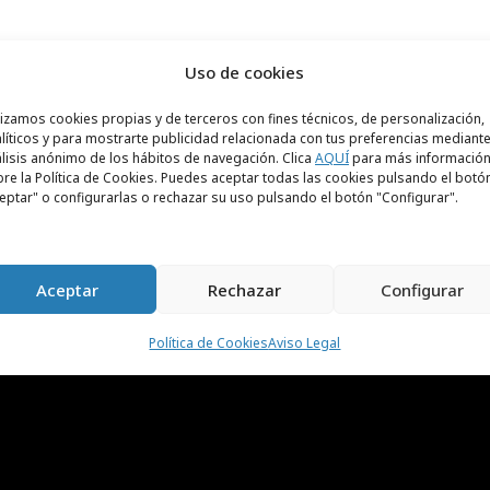
 honestidad
Uso de cookies
unicas con la verdad por delante, vendes más.
lizamos cookies propias y de terceros con fines técnicos, de personalización,
líticos y para mostrarte publicidad relacionada con tus preferencias mediante
lisis anónimo de los hábitos de navegación. Clica
AQUÍ
para más informació
re la Política de Cookies. Puedes aceptar todas las cookies pulsando el botó
eptar" o configurarlas o rechazar su uso pulsando el botón "Configurar".
Aceptar
Rechazar
Configurar
Política de Cookies
Aviso Legal