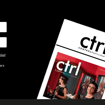
cidad
ara