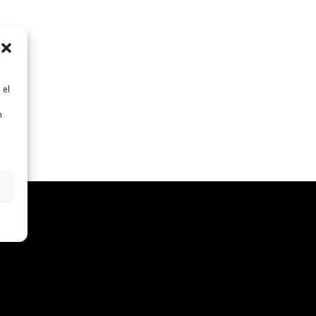
 el
n
n