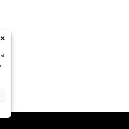
 el
n
n