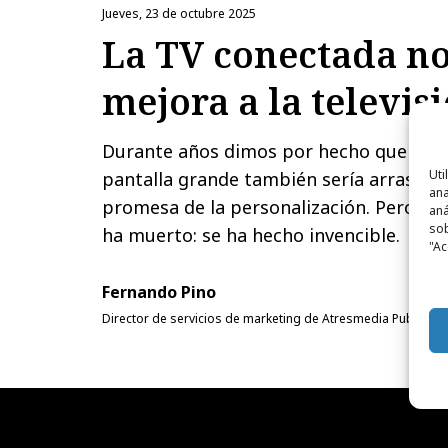
jueves, 23 de octubre 2025
La TV conectada no
mejora a la televis
Durante años dimos por hecho que Intern
Uti
pantalla grande también sería arrasada 
ana
promesa de la personalización. Pero la p
aná
sob
ha muerto: se ha hecho invencible.
"Ac
Fernando Pino
Director de servicios de marketing de Atresmedia Publicida