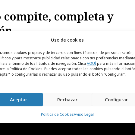
 compite, completa y
ión
Uso de cookies
et venía a destronar a la televisión. Que la
lizamos cookies propias y de terceros con fines técnicos, de personalización,
por los algoritmos, la fragmentación y la
líticos y para mostrarte publicidad relacionada con tus preferencias mediante
aradoja es que, al conectarla, la televisión no
lisis anónimo de los hábitos de navegación. Clica
AQUÍ
para más informació
re la Política de Cookies. Puedes aceptar todas las cookies pulsando el botó
eptar" o configurarlas o rechazar su uso pulsando el botón "Configurar".
d
Aceptar
Rechazar
Configurar
Política de Cookies
Aviso Legal