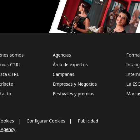
enes somos
Agencias
Formac
mios CTRL
Área de expertos
Intang
ista CTRL
Campañas
Intern
críbete
Empresas y Negocios
La ESG
tacto
Festivales y premios
Marca
Cookies
Configurar Cookies
Publicidad
l Agency