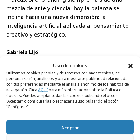
mezcla de arte y ciencia, hoy la balanza se
inclina hacia una nueva dimensión: la
inteligencia artificial aplicada al pensamiento
creativo y estratégico.
Gabriela Lijó
Executive Director en Landor Spain
Uso de cookies
Utilizamos cookies propias y de terceros con fines técnicos, de
personalización, analíticos y para mostrarte publicidad relacionada
con tus preferencias mediante el análisis anónimo de los hábitos de
navegación. Clica
AQUÍ
para más información sobre la Política de
RECIBE NUESTRA
Cookies. Puedes aceptar todas las cookies pulsando el botón
"Aceptar" o configurarlas o rechazar su uso pulsando el botón
NEWSLETTER
"Configurar".
Suscríbete gratis a nuestra newsletter para
Aceptar
recibir cada día el contenido más actual sobre