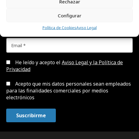
Rechazar
creatividad, publicidad, marketing, y
comunicación.
Configurar
Política de Cookies
Aviso Legal
He leído y acepto el
Aviso Legal y la Política de
Privacidad
Acepto que mis datos personales sean empleados
para las finalidades comerciales por medios
electrónicos