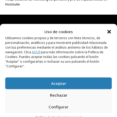
Hootsuite
RECIBE NUESTRA
Uso de cookies
Utilizamos cookies propias y de terceros con fines técnicos, de
NEWSLETTER
personalización, analíticos y para mostrarte publicidad relacionada
con tus preferencias mediante el análisis anónimo de los hábitos de
navegación. Clica
AQUÍ
para más información sobre la Política de
Cookies. Puedes aceptar todas las cookies pulsando el botón
Suscríbete gratis a nuestra newsletter para
"Aceptar" o configurarlas o rechazar su uso pulsando el botón
recibir cada día el contenido más actual sobre
"Configurar".
creatividad, publicidad, marketing, y
comunicación.
Aceptar
Rechazar
Configurar