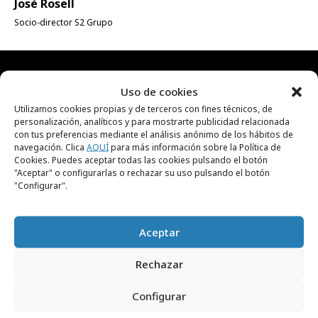
José Rosell
Socio-director S2 Grupo
Uso de cookies
RECIBE NUESTRA
Utilizamos cookies propias y de terceros con fines técnicos, de
personalización, analíticos y para mostrarte publicidad relacionada
NEWSLETTER
con tus preferencias mediante el análisis anónimo de los hábitos de
navegación. Clica
AQUÍ
para más información sobre la Política de
Cookies. Puedes aceptar todas las cookies pulsando el botón
Suscríbete gratis a nuestra newsletter para
"Aceptar" o configurarlas o rechazar su uso pulsando el botón
"Configurar".
recibir cada día el contenido más actual sobre
creatividad, publicidad, marketing, y
comunicación.
Aceptar
Rechazar
Configurar