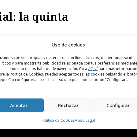
ial: la quinta
Uso de cookies
 como el segundo medio por volumen de
ionales. El protagonismo absoluto de Internet
lizamos cookies propias y de terceros con fines técnicos, de personalización,
os y los anunciantes hayan tenido que
líticos y para mostrarte publicidad relacionada con tus preferencias mediante
lisis anónimo de los hábitos de navegación. Clica
AQUÍ
para más informació
ando en los procesos de aprendizaje y
re la Política de Cookies. Puedes aceptar todas las cookies pulsando el botó
eptar" o configurarlas o rechazar su uso pulsando el botón "Configurar".
Aceptar
Rechazar
Configurar
Política de Cookies
Aviso Legal