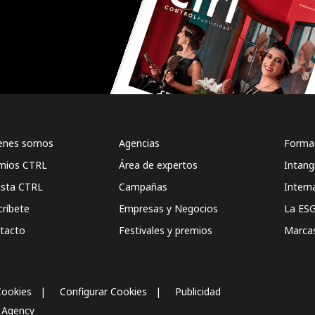
enes somos
Agencias
Formac
mios CTRL
Área de expertos
Intang
ista CTRL
Campañas
Intern
críbete
Empresas y Negocios
La ESG
tacto
Festivales y premios
Marca
Cookies
Configurar Cookies
Publicidad
l Agency