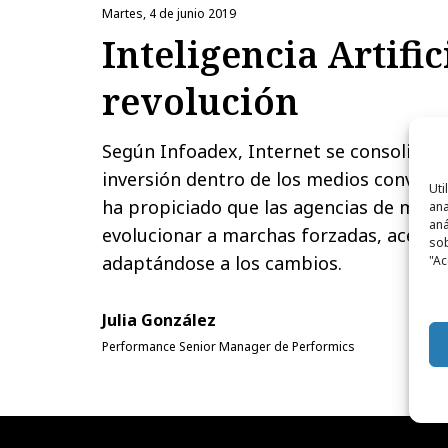
martes, 4 de junio 2019
Inteligencia Artific
revolución
Según Infoadex, Internet se consolida
inversión dentro de los medios convenc
Uti
ha propiciado que las agencias de medi
ana
aná
evolucionar a marchas forzadas, aceler
sob
adaptándose a los cambios.
"Ac
Julia González
Performance Senior Manager de Performics