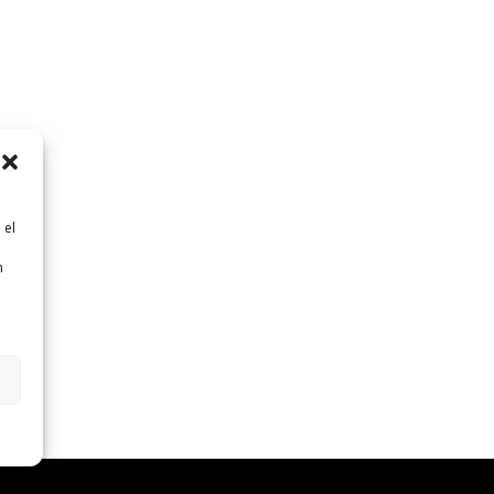
 el
n
n