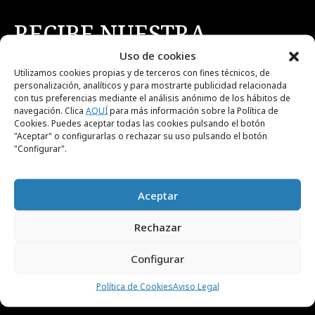
RECIBE NUESTRA
NEWSLETTER
Uso de cookies
Utilizamos cookies propias y de terceros con fines técnicos, de
personalización, analíticos y para mostrarte publicidad relacionada
con tus preferencias mediante el análisis anónimo de los hábitos de
Suscríbete gratis a nuestra newsletter para
navegación. Clica
AQUÍ
para más información sobre la Política de
recibir cada día el contenido más actual sobre
Cookies. Puedes aceptar todas las cookies pulsando el botón
"Aceptar" o configurarlas o rechazar su uso pulsando el botón
creatividad, publicidad, marketing, y
"Configurar".
comunicación.
Aceptar
Rechazar
Configurar
He leído y acepto el
Aviso Legal y la Política de
Política de Cookies
Aviso Legal
Privacidad