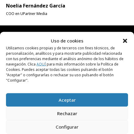
Noelia Fernández García
COO en UPartner Media
Uso de cookies
RECIBE NUESTRA
Utilizamos cookies propias y de terceros con fines técnicos, de
personalización, analíticos y para mostrarte publicidad relacionada
NEWSLETTER
con tus preferencias mediante el análisis anónimo de los hábitos de
navegación. Clica
AQUÍ
para más información sobre la Política de
Cookies. Puedes aceptar todas las cookies pulsando el botón
"Aceptar" o configurarlas o rechazar su uso pulsando el botón
Suscríbete gratis a nuestra newsletter para
"Configurar".
recibir cada día el contenido más actual sobre
creatividad, publicidad, marketing, y
Aceptar
comunicación.
Rechazar
Configurar