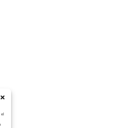
 el
n
n