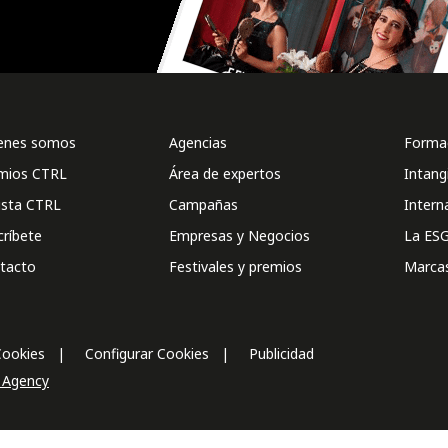
enes somos
Agencias
Formac
mios CTRL
Área de expertos
Intang
ista CTRL
Campañas
Intern
críbete
Empresas y Negocios
La ESG
tacto
Festivales y premios
Marca
Cookies
Configurar Cookies
Publicidad
l Agency