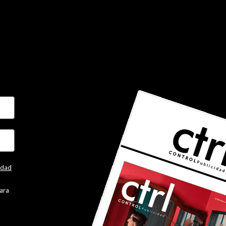
cidad
ara