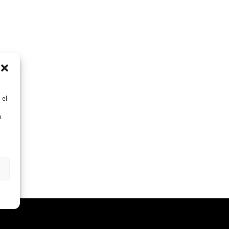
 el
n
n