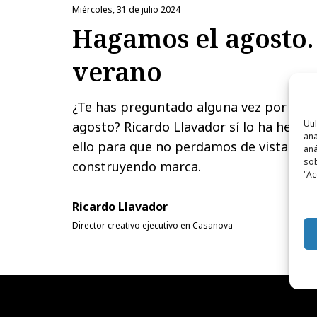
miércoles, 31 de julio 2024
Hagamos el agosto.
verano
¿Te has preguntado alguna vez por qué 
Uti
agosto? Ricardo Llavador sí lo ha hecho
ana
ello para que no perdamos de vista el p
aná
sob
construyendo marca.
"Ac
Ricardo Llavador
Director creativo ejecutivo en Casanova