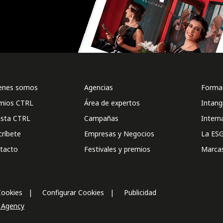
enes somos
Agencias
Formac
mios CTRL
Área de expertos
Intang
ista CTRL
Campañas
Intern
críbete
Empresas y Negocios
La ESG
tacto
Festivales y premios
Marca
Cookies
Configurar Cookies
Publicidad
l Agency