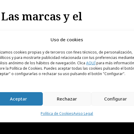
 Las marcas y el
Uso de cookies
la comunicación se va de vacaciones en
lizamos cookies propias y de terceros con fines técnicos, de personalización,
 y nos regala una interesante reflexión sobre
líticos y para mostrarte publicidad relacionada con tus preferencias mediante
otencial de esta época del año para seguir
lisis anónimo de los hábitos de navegación. Clica
AQUÍ
para más informació
re la Política de Cookies. Puedes aceptar todas las cookies pulsando el botó
eptar" o configurarlas o rechazar su uso pulsando el botón "Configurar".
Aceptar
Rechazar
Configurar
Política de Cookies
Aviso Legal