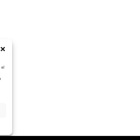
 el
n
n