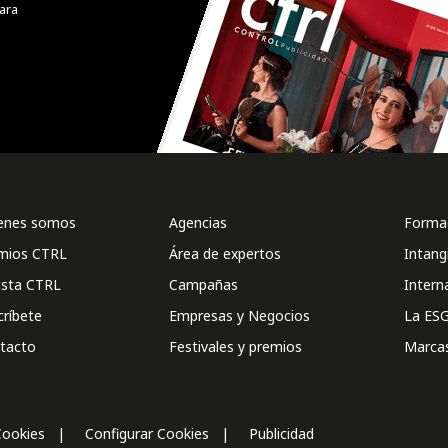
ara
enes somos
Agencias
Formac
mios CTRL
Área de expertos
Intang
ista CTRL
Campañas
Intern
críbete
Empresas y Negocios
La ESG
tacto
Festivales y premios
Marca
Cookies
Configurar Cookies
Publicidad