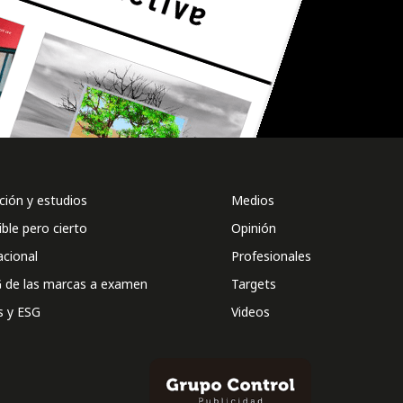
ión y estudios
Medios
ible pero cierto
Opinión
acional
Profesionales
 de las marcas a examen
Targets
s y ESG
Videos