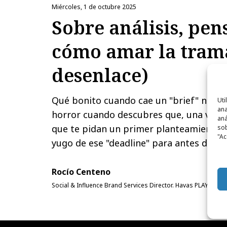
miércoles, 1 de octubre 2025
Sobre análisis, pen
cómo amar la tram
desenlace)
Qué bonito cuando cae un "brief" nuevo
Uti
ana
horror cuando descubres que, una vez má
aná
que te pidan un primer planteamiento. 
sob
"Ac
yugo de ese "deadline" para antes de aye
Rocío Centeno
Social & Influence Brand Services Director. Havas PLAY