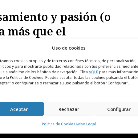
samiento y pasión (o
a más que el
Uso de cookies
 y lo abres como el que empieza un libro. Qué
lizamos cookies propias y de terceros con fines técnicos, de personalización,
líticos y para mostrarte publicidad relacionada con tus preferencias mediante
s, no te dará tiempo casi ni a leerlo antes de
lisis anónimo de los hábitos de navegación. Clica
AQUÍ
para más informació
Confieso que me preocupa el ritmo actual y el
re la Política de Cookies. Puedes aceptar todas las cookies pulsando el botó
eptar" o configurarlas o rechazar su uso pulsando el botón "Configurar".
r.
Aceptar
Rechazar
Configurar
Política de Cookies
Aviso Legal