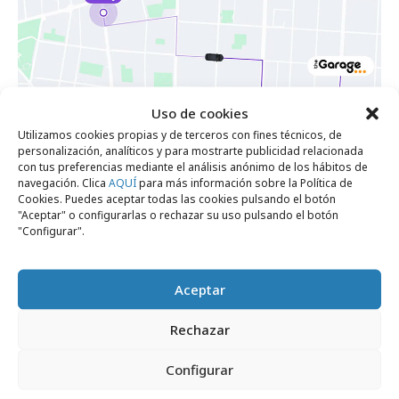
Uso de cookies
Utilizamos cookies propias y de terceros con fines técnicos, de
personalización, analíticos y para mostrarte publicidad relacionada
con tus preferencias mediante el análisis anónimo de los hábitos de
navegación. Clica
AQUÍ
para más información sobre la Política de
miércoles, 1 de julio 2026
Cookies. Puedes aceptar todas las cookies pulsando el botón
Cabify elige a theGarage como su nueva
"Aceptar" o configurarlas o rechazar su uso pulsando el botón
"Configurar".
agencia en España
Aceptar
Campañas
Rechazar
Configurar