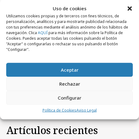
Un gran dominó recuerda la caída del
Uso de cookies
muro
Utilizamos cookies propias y de terceros con fines técnicos, de
personalización, analíticos y para mostrarte publicidad relacionada
con tus preferencias mediante el análisis anónimo de los hábitos de
miércoles, 28 de octubre 2009
navegación. Clica
AQUÍ
para más información sobre la Política de
Campañas
Cookies. Puedes aceptar todas las cookies pulsando el botón
Lancia Delta celebra el aniversario de la
"Aceptar" o configurarlas o rechazar su uso pulsando el botón
"Configurar".
caída del Muro de Berlín
martes, 30 de diciembre 2008
Aceptar
Empresas y Negocios
ViaMichelin renueva su acuerdo de
Rechazar
marketing online con AdLINK Media
Configurar
Política de Cookies
Aviso Legal
Artículos recientes