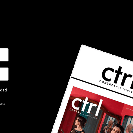
cidad
ara