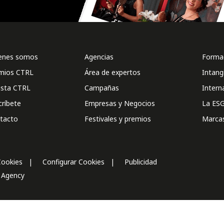
enes somos
Agencias
Formac
mios CTRL
Área de expertos
Intang
ista CTRL
Campañas
Intern
críbete
Empresas y Negocios
La ESG
tacto
Festivales y premios
Marca
Cookies
Configurar Cookies
Publicidad
l Agency