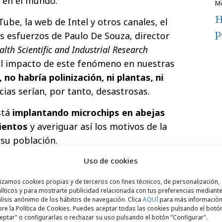
s en el mundo.
H
ube, la web de Intel y otros canales, el
p
s esfuerzos de Paulo De Souza, director
h Scientific and Industrial Research
 el impacto de este fenómeno en nuestras
, no habría polinización, ni plantas, ni
ias serían, por tanto, desastrosas.
stá
implantando microchips en abejas
mientos
y averiguar así los motivos de la
 su población.
e de la serie de documentales
“Meet the
Uso de cookies
trar cómo la tecnología Intel está siendo
lizamos cookies propias y de terceros con fines técnicos, de personalización,
s, artistas, científicos y creadores para
líticos y para mostrarte publicidad relacionada con tus preferencias mediante
lisis anónimo de los hábitos de navegación. Clica
AQUÍ
para más informació
lemas de nuestra sociedad.
re la Política de Cookies. Puedes aceptar todas las cookies pulsando el botó
eptar" o configurarlas o rechazar su uso pulsando el botón "Configurar".