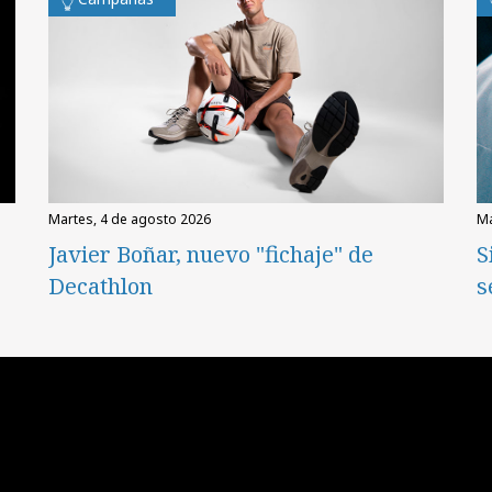
martes, 4 de agosto 2026
Javier Boñar, nuevo "fichaje" de
S
Decathlon
s