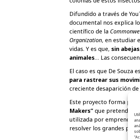
colonias de estos insecto
Difundido a través de YouT
documental nos explica lo
científico de la
Commonwealt
Organization
, en estudiar
vidas. Y es que,
sin abejas
animales
… Las consecuenc
El caso es que De Souza e
para rastrear sus movi
creciente desaparición de
Este proyecto forma part
Makers”
que pretende mos
Uti
utilizada por emprendedore
ana
aná
resolver los grandes prob
sob
"Ac