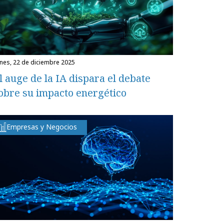
unes, 22 de diciembre 2025
l auge de la IA dispara el debate
obre su impacto energético
Empresas y Negocios