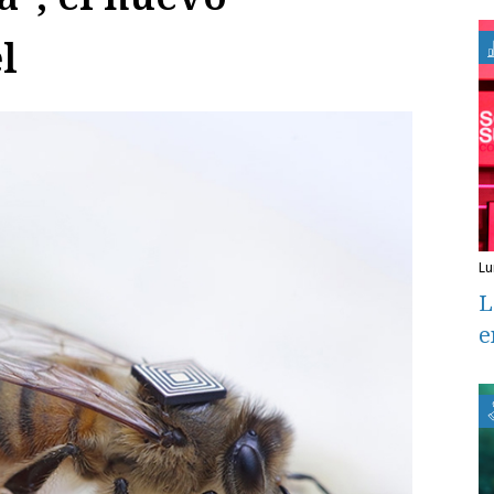
l
l
L
e