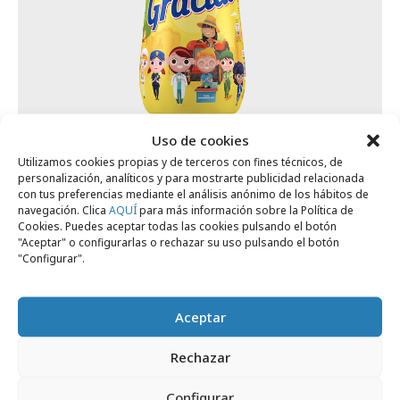
Uso de cookies
Utilizamos cookies propias y de terceros con fines técnicos, de
personalización, analíticos y para mostrarte publicidad relacionada
martes, 19 de mayo 2020
con tus preferencias mediante el análisis anónimo de los hábitos de
El envase de ColaCao homenajea a los
navegación. Clica
AQUÍ
para más información sobre la Política de
Cookies. Puedes aceptar todas las cookies pulsando el botón
héroes de la crisis sanitaria
"Aceptar" o configurarlas o rechazar su uso pulsando el botón
"Configurar".
Campañas
Aceptar
Rechazar
Configurar