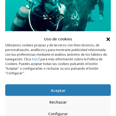
Uso de cookies
Utilizamos cookies propias y de terceros con fines técnicos, de
miércoles, 4 de septiembre 2024
personalización, analíticos y para mostrarte publicidad relacionada
Alain Afflelou retira 11.000 kg de plástico
con tus preferencias mediante el análisis anónimo de los hábitos de
navegación. Clica
AQUÍ
para más información sobre la Política de
de mares y puertos
Cookies. Puedes aceptar todas las cookies pulsando el botón
"Aceptar" o configurarlas o rechazar su uso pulsando el botón
"Configurar".
Marcas y ESG
Aceptar
Rechazar
Configurar